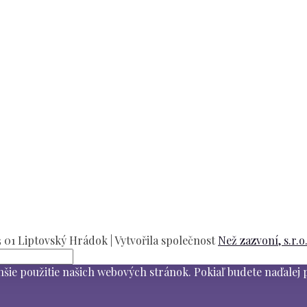
01 Liptovský Hrádok | Vytvořila společnost
Než zazvoní, s.r.o
šie použitie našich webových stránok. Pokiaľ budete naďalej