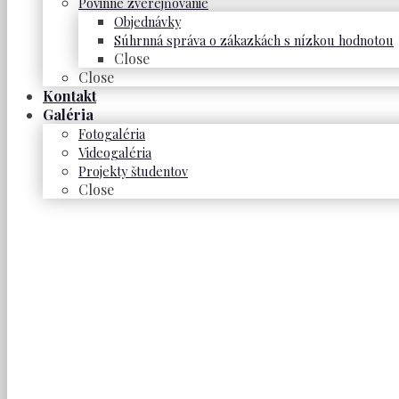
Povinné zverejňovanie
Objednávky
Súhrnná správa o zákazkách s nízkou hodnotou
Close
Close
Kontakt
Galéria
Fotogaléria
Videogaléria
Projekty študentov
Close