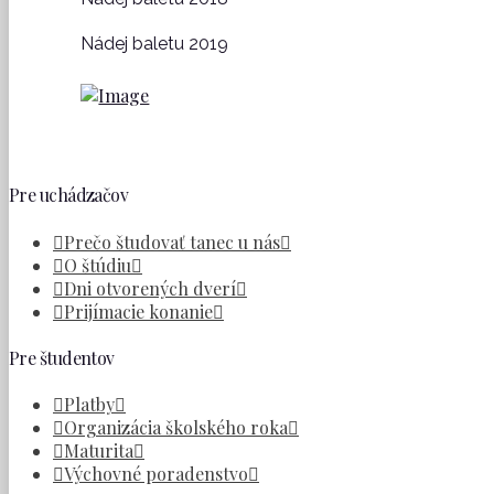
Nádej baletu 2019
Pre uchádzačov
Prečo študovať tanec u nás
O štúdiu
Dni otvorených dverí
Prijímacie konanie
Pre študentov
Platby
Organizácia školského roka
Maturita
Výchovné poradenstvo