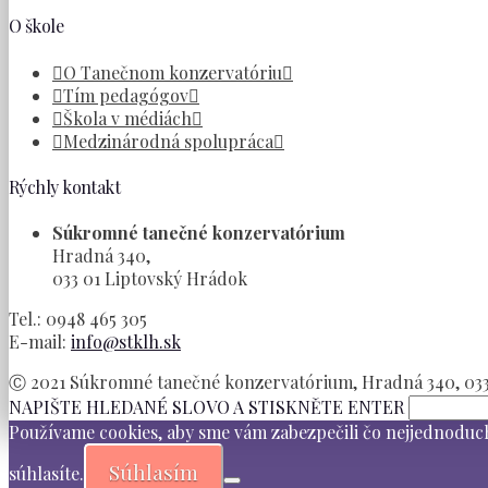
O škole
O Tanečnom konzervatóriu
Tím pedagógov
Škola v médiách
Medzinárodná spolupráca
Rýchly kontakt
Súkromné tanečné konzervatórium
Hradná 340,
033 01 Liptovský Hrádok
Tel.: 0948 465 305
E-mail:
info@stklh.sk
Ⓒ 2021 Súkromné tanečné konzervatórium, Hradná 340, 033 
NAPIŠTE HLEDANÉ SLOVO A STISKNĚTE ENTER
Používame cookies, aby sme vám zabezpečili čo nejjednoduch
Súhlasím
súhlasíte.