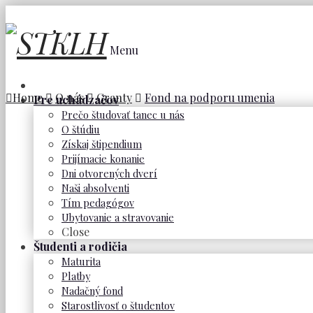
Menu
Home
O nás
Granty
Fond na podporu umenia
Pre uchádzačov
Prečo študovať tanec u nás
O štúdiu
Získaj štipendium
Prijímacie konanie
Dni otvorených dverí
Naši absolventi
Tím pedagógov
Ubytovanie a stravovanie
Close
Študenti a rodičia
Maturita
Platby
Nadačný fond
Starostlivosť o študentov