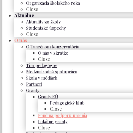
Organizácia školského roka
Close
Aktuálne
Aktuality zo školy
Študentské úspechy
Close
O nás
O Tanečnom konzervatóriu
O nás v skratke
Close
Tím pedagógov
Medzinárodná spolupráca
Škola v médiách
Partneri
Granty
Granty EÚ
Pedagogický klub
Close
Fond na podporu umenia
Lokálne granty
Close