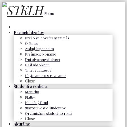
Menu
Pre uchádzačov
Prečo študovať tanec u nás
O štúdiu
Získaj štipendium
Prijímacie konanie
Dni otvorených dverí
Naši absolventi
Tím pedagógov
Ubytovanie a stravovanie
Close
Študenti a rodičia
Maturita
Platby
Nadačný fond
Starostlivosť o študentov
Organizácia školského roka
Close
Aktuálne