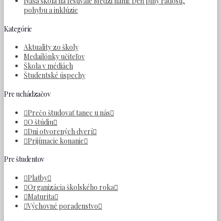
Naša škola na festivale Medzi nami: Deň plný radosti,
pohybu a inklúzie
Kategórie
Aktuality zo školy
Medailónky učiteľov
Škola v médiách
Študentské úspechy
Pre uchádzačov
Prečo študovať tanec u nás
O štúdiu
Dni otvorených dverí
Prijímacie konanie
Pre študentov
Platby
Organizácia školského roka
Maturita
Výchovné poradenstvo