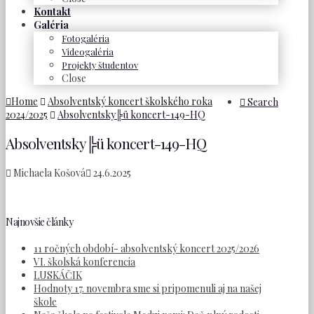
Kontakt
Galéria
Fotogaléria
Videogaléria
Projekty študentov
Close
Home
Absolventský koncert školského roka
Search
2024/2025
Absolventsky╠ü koncert-149-HQ
Absolventsky╠ü koncert-149-HQ
Michaela Košová
24.6.2025
Najnovšie články
11 ročných období- absolventský koncert 2025/2026
VI. školská konferencia
LUSKÁČIK
Hodnoty 17. novembra sme si pripomenuli aj na našej
škole