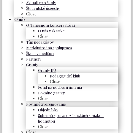
Aktuality zo školy
Študentské úspechy
Close
O nás
O Tanečnom konzervatóriu
O nás v skratke
Close
Tím pedagógov
Medzinárodná spolupráca
Škola v médiách
Partneri
Granty
Granty EÚ
Pedagogický klub
Close
Fond na podporu umenia
Lokálne granty
Close
Povinné zverejňovanie
Objednávky
Súhrnná správa o zákazkách s nízkou
hodnotou
Close
Close