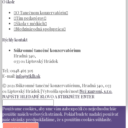
O škole
O Tanečnom konzervatóriu
Tím pedagógov
Škola v médiách
Medzinárodná spolupráca
Rýchly kontakt
Súkromné tanečné konzervatórium
Hradná 340,
033 01 Liptovský Hrádok
Tel.: 0948 465 305
E-mail:
info@stklh.sk
Ⓒ 2021 Súkromné tanečné konzervatórium, Hradná 340, 033
01 Liptovský Hrádok | Vytvořila společnost
Než zazvoní, s.r.o.
NAPIŠTE HLEDANÉ SLOVO A STISKNĚTE ENTER
Používame cookies, aby sme vám zabezpečili čo nejjednoduchšie
použitie našich webových stránok. Pokiaľ budete naďalej používať
naše stránky predpokládáme, že s použitím cookies súhlasíte.