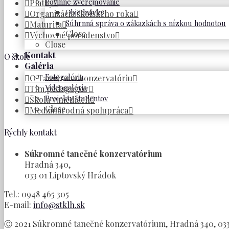
Povinné zverejňovanie
Platby
Objednávky
Organizácia školského roka
Súhrnná správa o zákazkách s nízkou hodnotou
Maturita
Close
Výchovné poradenstvo
Close
Kontakt
O škole
Galéria
Fotogaléria
O Tanečnom konzervatóriu
Videogaléria
Tím pedagógov
Projekty študentov
Škola v médiách
Close
Medzinárodná spolupráca
Rýchly kontakt
Súkromné tanečné konzervatórium
Hradná 340,
033 01 Liptovský Hrádok
Tel.: 0948 465 305
E-mail:
info@stklh.sk
Ⓒ 2021 Súkromné tanečné konzervatórium, Hradná 340, 033 