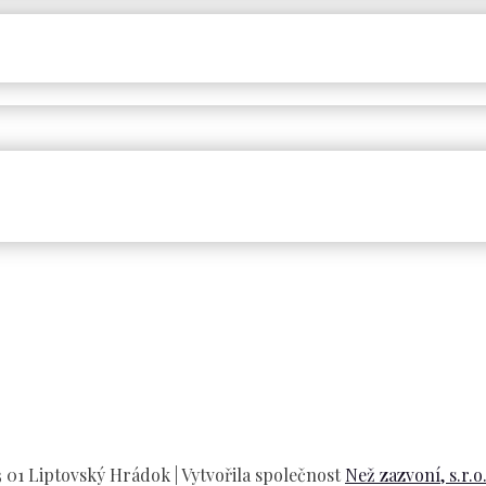
01 Liptovský Hrádok | Vytvořila společnost
Než zazvoní, s.r.o