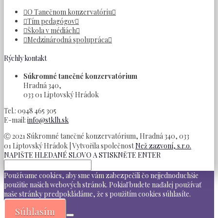
O Tanečnom konzervatóriu
Tím pedagógov
Škola v médiách
Medzinárodná spolupráca
Rýchly kontakt
Súkromné tanečné konzervatórium
Hradná 340,
033 01 Liptovský Hrádok
Tel.: 0948 465 305
E-mail:
info@stklh.sk
Ⓒ 2021 Súkromné tanečné konzervatórium, Hradná 340, 033
01 Liptovský Hrádok | Vytvořila společnost
Než zazvoní, s.r.o.
NAPIŠTE HLEDANÉ SLOVO A STISKNĚTE ENTER
Používame cookies, aby sme vám zabezpečili čo nejjednoduchšie
použitie našich webových stránok. Pokiaľ budete naďalej používať
naše stránky predpokládáme, že s použitím cookies súhlasíte.
Súhlasím