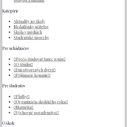
pohybu a inklúzie
Kategórie
Aktuality zo školy
Medailónky učiteľov
Škola v médiách
Študentské úspechy
Pre uchádzačov
Prečo študovať tanec u nás
O štúdiu
Dni otvorených dverí
Prijímacie konanie
Pre študentov
Platby
Organizácia školského roka
Maturita
Výchovné poradenstvo
O škole