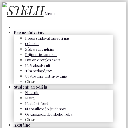
Menu
Pre uchádzačov
Prečo študovať tanec u nás
O štúdiu
Získaj štipendium
Prijímacie konanie
Dni otvorených dverí
Naši absolventi
Tím pedagógov
Ubytovanie a stravovanie
Close
Študenti a rodičia
Maturita
Platby
Nadačný fond
Starostlivosť o študentov
Organizácia školského roka
Close
Aktuálne