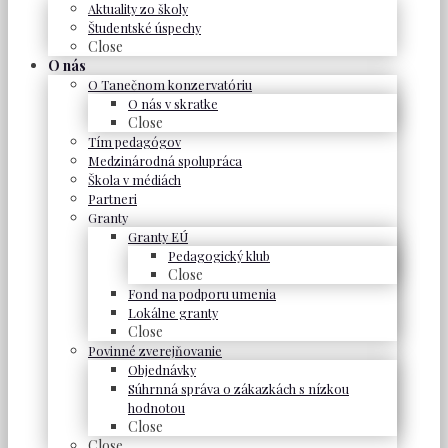
Aktuality zo školy
Študentské úspechy
Close
O nás
O Tanečnom konzervatóriu
O nás v skratke
Close
Tím pedagógov
Medzinárodná spolupráca
Škola v médiách
Partneri
Granty
Granty EÚ
Pedagogický klub
Close
Fond na podporu umenia
Lokálne granty
Close
Povinné zverejňovanie
Objednávky
Súhrnná správa o zákazkách s nízkou
hodnotou
Close
Close