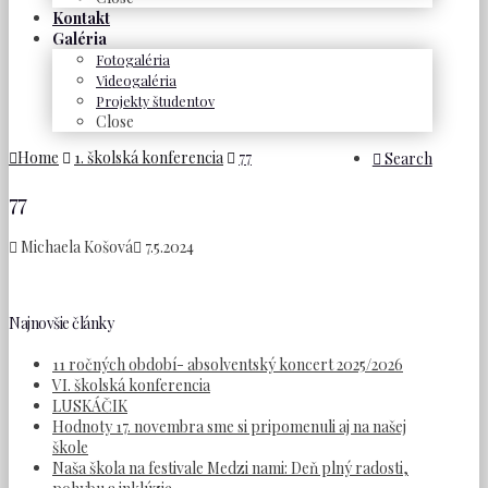
Kontakt
Galéria
Fotogaléria
Videogaléria
Projekty študentov
Close
Home
1. školská konferencia
77
Search
77
Michaela Košová
7.5.2024
Najnovšie články
11 ročných období- absolventský koncert 2025/2026
VI. školská konferencia
LUSKÁČIK
Hodnoty 17. novembra sme si pripomenuli aj na našej
škole
Naša škola na festivale Medzi nami: Deň plný radosti,