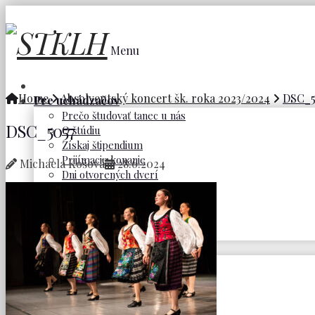
Menu
Home
Absolventský koncert šk. roka 2023/2024
DSC_5
Pre uchádzačov
Prečo študovať tanec u nás
DSC_5057
O štúdiu
Získaj štipendium
Prijímacie konanie
Michaela Košová
28.6.2024
Dni otvorených dverí
Naši absolventi
Tím pedagógov
Ubytovanie a stravovanie
Close
Študenti a rodičia
Maturita
Platby
Nadačný fond
Starostlivosť o študentov