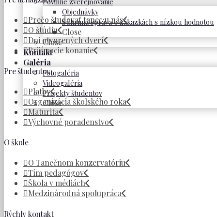
Povinné zverejňovanie
Objednávky
Prečo študovať tanec u nás
Súhrnná správa o zákazkách s nízkou hodnotou
O štúdiu
Close
Dni otvorených dverí
Close
Prijímacie konanie
Kontakt
Galéria
Pre študentov
Fotogaléria
Videogaléria
Platby
Projekty študentov
Organizácia školského roka
Close
Maturita
Výchovné poradenstvo
O škole
O Tanečnom konzervatóriu
Tím pedagógov
Škola v médiách
Medzinárodná spolupráca
Rýchly kontakt