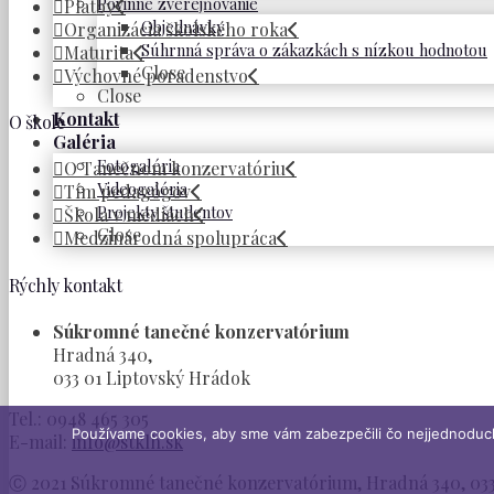
Povinné zverejňovanie
Platby
Objednávky
Organizácia školského roka
Súhrnná správa o zákazkách s nízkou hodnotou
Maturita
Close
Výchovné poradenstvo
Close
Kontakt
O škole
Galéria
Fotogaléria
O Tanečnom konzervatóriu
Videogaléria
Tím pedagógov
Projekty študentov
Škola v médiách
Close
Medzinárodná spolupráca
Rýchly kontakt
Súkromné tanečné konzervatórium
Hradná 340,
033 01 Liptovský Hrádok
Tel.: 0948 465 305
Používame cookies, aby sme vám zabezpečili čo nejjednoduchš
E-mail:
info@stklh.sk
Ⓒ 2021 Súkromné tanečné konzervatórium, Hradná 340, 033 