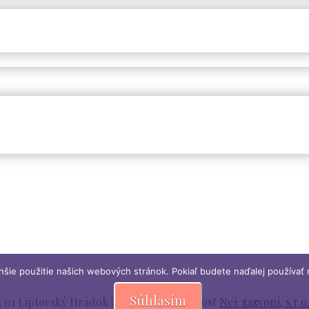
ie použitie našich webových stránok. Pokiaľ budete naďalej používať 
Súhlasím
01 Liptovský Hrádok | Vytvořila společnost
Než zazvoní, s.r.o