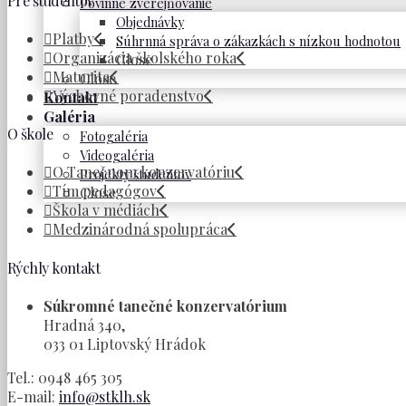
Pre študentov
Povinné zverejňovanie
Objednávky
Platby
Súhrnná správa o zákazkách s nízkou hodnotou
Organizácia školského roka
Close
Maturita
Close
Výchovné poradenstvo
Kontakt
Galéria
O škole
Fotogaléria
Videogaléria
O Tanečnom konzervatóriu
Projekty študentov
Tím pedagógov
Close
Škola v médiách
Medzinárodná spolupráca
Rýchly kontakt
Súkromné tanečné konzervatórium
Hradná 340,
033 01 Liptovský Hrádok
Tel.: 0948 465 305
E-mail:
info@stklh.sk