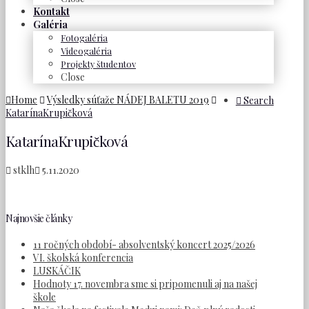
Kontakt
Galéria
Fotogaléria
Videogaléria
Projekty študentov
Close
Home
Výsledky súťaže NÁDEJ BALETU 2019
Search
KatarínaKrupičková
KatarínaKrupičková
stklh
5.11.2020
Najnovšie články
11 ročných období- absolventský koncert 2025/2026
VI. školská konferencia
LUSKÁČIK
Hodnoty 17. novembra sme si pripomenuli aj na našej
škole