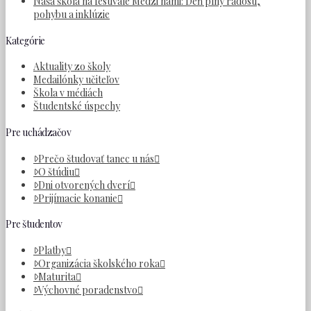
Naša škola na festivale Medzi nami: Deň plný radosti,
pohybu a inklúzie
Kategórie
Aktuality zo školy
Medailónky učiteľov
Škola v médiách
Študentské úspechy
Pre uchádzačov
Prečo študovať tanec u nás
O štúdiu
Dni otvorených dverí
Prijímacie konanie
Pre študentov
Platby
Organizácia školského roka
Maturita
Výchovné poradenstvo