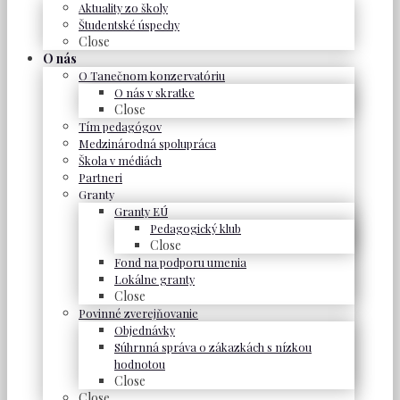
Aktuality zo školy
Študentské úspechy
Close
O nás
O Tanečnom konzervatóriu
O nás v skratke
Close
Tím pedagógov
Medzinárodná spolupráca
Škola v médiách
Partneri
Granty
Granty EÚ
Pedagogický klub
Close
Fond na podporu umenia
Lokálne granty
Close
Povinné zverejňovanie
Objednávky
Súhrnná správa o zákazkách s nízkou
hodnotou
Close
Close