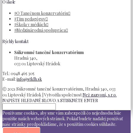
O škole
O Tanečnom konzervatóriu
Tím pedagógov
Škola v médiách
Medzinárodná spolupráca
Rýchly kontakt
Súkromné tanečné konzervatórium
Hradná 340,
033 01 Liptovský Hrádok
Tel.: 0948 465 305
E-mail:
info@stklh.sk
Ⓒ 2021 Súkromné tanečné konzervatórium, Hradná 340, 033
01 Liptovský Hrádok | Vytvořila společnost
Než zazvoní, s.r.o.
NAPIŠTE HLEDANÉ SLOVO A STISKNĚTE ENTER
Používame cookies, aby sme vám zabezpečili čo nejjednoduchšie
použitie našich webových stránok. Pokiaľ budete naďalej používať
naše stránky predpokládáme, že s použitím cookies súhlasíte.