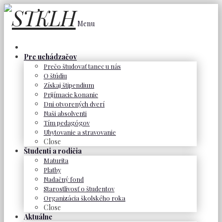
Menu
Pre uchádzačov
Prečo študovať tanec u nás
O štúdiu
Získaj štipendium
Prijímacie konanie
Dni otvorených dverí
Naši absolventi
Tím pedagógov
Ubytovanie a stravovanie
Close
Študenti a rodičia
Maturita
Platby
Nadačný fond
Starostlivosť o študentov
Organizácia školského roka
Close
Aktuálne