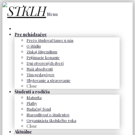
Menu
Pre uchádzačov
Prečo študovať tanec u nás
O štúdiu
Získaj štipendium
Prijímacie konanie
Dni otvorených dverí
Naši absolventi
Tím pedagógov
Ubytovanie a stravovanie
Close
Študenti a rodičia
Maturita
Platby
Nadačný fond
Starostlivosť o študentov
Organizácia školského roka
Close
Aktuálne