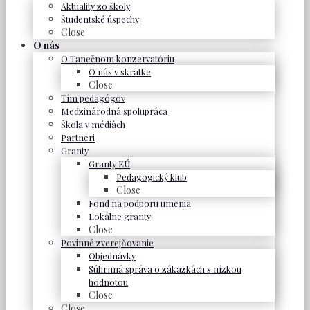
Aktuality zo školy
Študentské úspechy
Close
O nás
O Tanečnom konzervatóriu
O nás v skratke
Close
Tím pedagógov
Medzinárodná spolupráca
Škola v médiách
Partneri
Granty
Granty EÚ
Pedagogický klub
Close
Fond na podporu umenia
Lokálne granty
Close
Povinné zverejňovanie
Objednávky
Súhrnná správa o zákazkách s nízkou
hodnotou
Close
Close