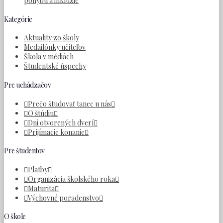
pohybu a inklúzie
Kategórie
Aktuality zo školy
Medailónky učiteľov
Škola v médiách
Študentské úspechy
Pre uchádzačov
Prečo študovať tanec u nás
O štúdiu
Dni otvorených dverí
Prijímacie konanie
Pre študentov
Platby
Organizácia školského roka
Maturita
Výchovné poradenstvo
O škole