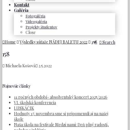
Kontakt
Galéria
Fotogaléria
Videogaléria
Projekty študentov
Close
Home
Výsledky súťaže NÁDEJ BALETU 2022
158
Search
158
Michaela Košová
2.5.2022
Najnovšie články
11 ročných období- absolventský koncert 2025/2026
VI. školská konferencia
LUSKÁČIK
Hodnoty 17. novembra sme si pripomenuli aj na našej
škole
Naša škola na festivale Medzi nami: Deň plný radosti,