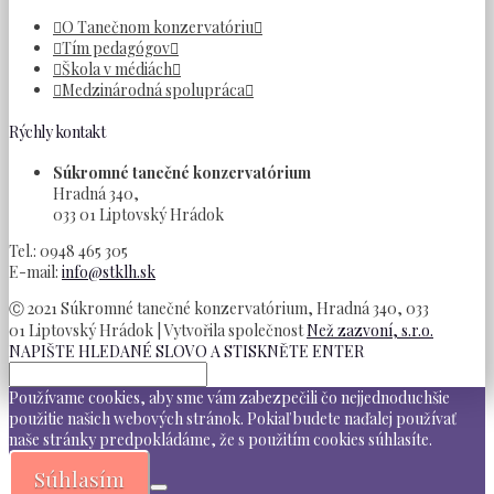
O Tanečnom konzervatóriu
Tím pedagógov
Škola v médiách
Medzinárodná spolupráca
Rýchly kontakt
Súkromné tanečné konzervatórium
Hradná 340,
033 01 Liptovský Hrádok
Tel.: 0948 465 305
E-mail:
info@stklh.sk
Ⓒ 2021 Súkromné tanečné konzervatórium, Hradná 340, 033
01 Liptovský Hrádok | Vytvořila společnost
Než zazvoní, s.r.o.
NAPIŠTE HLEDANÉ SLOVO A STISKNĚTE ENTER
Používame cookies, aby sme vám zabezpečili čo nejjednoduchšie
použitie našich webových stránok. Pokiaľ budete naďalej používať
naše stránky predpokládáme, že s použitím cookies súhlasíte.
Súhlasím