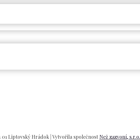
01 Liptovský Hrádok | Vytvořila společnost
Než zazvoní, s.r.o