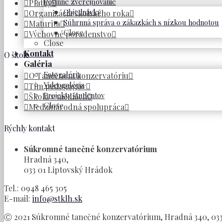
Povinné zverejňovanie
Platby
Objednávky
Organizácia školského roka
Súhrnná správa o zákazkách s nízkou hodnotou
Maturita
Close
Výchovné poradenstvo
Close
Kontakt
O škole
Galéria
Fotogaléria
O Tanečnom konzervatóriu
Videogaléria
Tím pedagógov
Projekty študentov
Škola v médiách
Close
Medzinárodná spolupráca
Rýchly kontakt
Súkromné tanečné konzervatórium
Hradná 340,
033 01 Liptovský Hrádok
Tel.: 0948 465 305
E-mail:
info@stklh.sk
Ⓒ 2021 Súkromné tanečné konzervatórium, Hradná 340, 033 