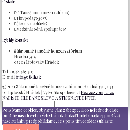
O škole
O Tanečnom konzervatóriu
Tím pedagógov
Škola v médiách
Medzinárodná spolupráca
Rýchly kontakt
Súkromné tanečné konzervatórium
Hradná 340,
033 01 Liptovský Hrádok
Tel.: 0948 465 305
E-mail:
info@stklh.sk
Ⓒ 2021 Súkromné tanečné konzervatórium, Hradná 340, 033
01 Liptovský Hrádok | Vytvořila společnost
Než zazvoní, s.r.o.
NAPIŠTE HLEDANÉ SLOVO A STISKNĚTE ENTER
Používame cookies, aby sme vám zabezpečili čo nejjednoduchšie
použitie našich webových stránok. Pokiaľ budete naďalej používať
naše stránky predpokládáme, že s použitím cookies súhlasíte.