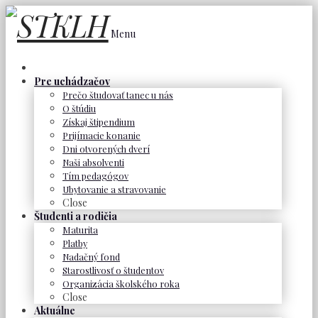
Menu
Pre uchádzačov
Prečo študovať tanec u nás
O štúdiu
Získaj štipendium
Prijímacie konanie
Dni otvorených dverí
Naši absolventi
Tím pedagógov
Ubytovanie a stravovanie
Close
Študenti a rodičia
Maturita
Platby
Nadačný fond
Starostlivosť o študentov
Organizácia školského roka
Close
Aktuálne