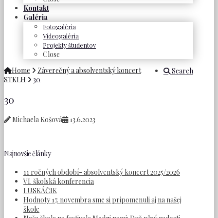
Kontakt
Galéria
Fotogaléria
Videogaléria
Projekty študentov
Close
Home
Záverečný a absolventský koncert
Search
STKLH
30
30
Michaela Košová
13.6.2023
Najnovšie články
11 ročných období- absolventský koncert 2025/2026
VI. školská konferencia
LUSKÁČIK
Hodnoty 17. novembra sme si pripomenuli aj na našej
škole