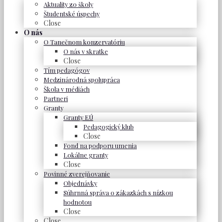
Aktuality zo školy
Študentské úspechy
Close
O nás
O Tanečnom konzervatóriu
O nás v skratke
Close
Tím pedagógov
Medzinárodná spolupráca
Škola v médiách
Partneri
Granty
Granty EÚ
Pedagogický klub
Close
Fond na podporu umenia
Lokálne granty
Close
Povinné zverejňovanie
Objednávky
Súhrnná správa o zákazkách s nízkou
hodnotou
Close
Close