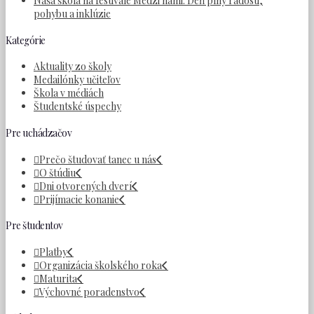
Naša škola na festivale Medzi nami: Deň plný radosti,
pohybu a inklúzie
Kategórie
Aktuality zo školy
Medailónky učiteľov
Škola v médiách
Študentské úspechy
Pre uchádzačov
Prečo študovať tanec u nás
O štúdiu
Dni otvorených dverí
Prijímacie konanie
Pre študentov
Platby
Organizácia školského roka
Maturita
Výchovné poradenstvo