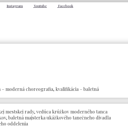
Instagram
Youtube
Facebook
 – moderná choreografia, kvalifikácia – baletná
ej mestskej rady, vedúca krúžkov moderného tanca
kov, baletná majsterka ukážkového tanečneho divadla
eho oddelenia