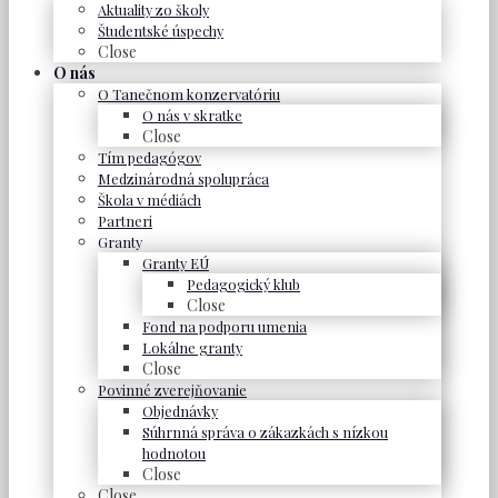
Aktuality zo školy
Študentské úspechy
Close
O nás
O Tanečnom konzervatóriu
O nás v skratke
Close
Tím pedagógov
Medzinárodná spolupráca
Škola v médiách
Partneri
Granty
Granty EÚ
Pedagogický klub
Close
Fond na podporu umenia
Lokálne granty
Close
Povinné zverejňovanie
Objednávky
Súhrnná správa o zákazkách s nízkou
hodnotou
Close
Close