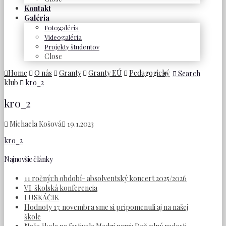
Kontakt
Galéria
Fotogaléria
Videogaléria
Projekty študentov
Close
Home
O nás
Granty
Granty EÚ
Pedagogický
Search
klub
kro_2
kro_2
Michaela Košová
19.1.2023
kro_2
Najnovšie články
11 ročných období- absolventský koncert 2025/2026
VI. školská konferencia
LUSKÁČIK
Hodnoty 17. novembra sme si pripomenuli aj na našej
škole