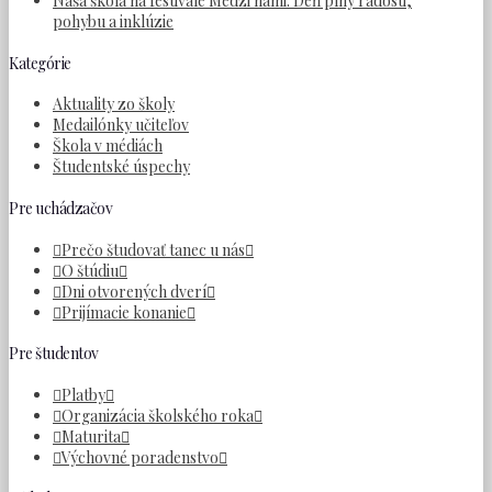
Naša škola na festivale Medzi nami: Deň plný radosti,
pohybu a inklúzie
Kategórie
Aktuality zo školy
Medailónky učiteľov
Škola v médiách
Študentské úspechy
Pre uchádzačov
Prečo študovať tanec u nás
O štúdiu
Dni otvorených dverí
Prijímacie konanie
Pre študentov
Platby
Organizácia školského roka
Maturita
Výchovné poradenstvo