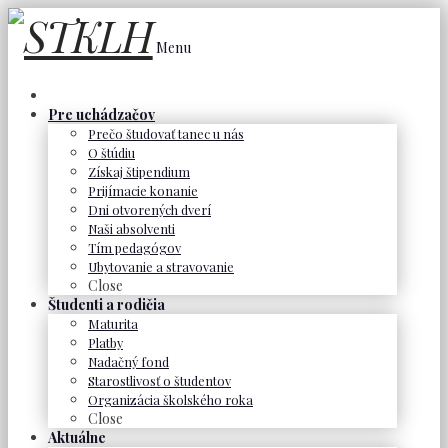
Menu
Pre uchádzačov
Prečo študovať tanec u nás
O štúdiu
Získaj štipendium
Prijímacie konanie
Dni otvorených dverí
Naši absolventi
Tím pedagógov
Ubytovanie a stravovanie
Close
Študenti a rodičia
Maturita
Platby
Nadačný fond
Starostlivosť o študentov
Organizácia školského roka
Close
Aktuálne