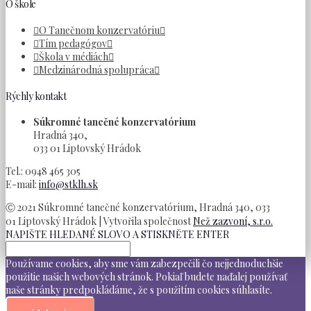
O škole
O Tanečnom konzervatóriu
Tím pedagógov
Škola v médiách
Medzinárodná spolupráca
Rýchly kontakt
Súkromné tanečné konzervatórium
Hradná 340,
033 01 Liptovský Hrádok
Tel.: 0948 465 305
E-mail:
info@stklh.sk
Ⓒ 2021 Súkromné tanečné konzervatórium, Hradná 340, 033
01 Liptovský Hrádok | Vytvořila společnost
Než zazvoní, s.r.o.
NAPIŠTE HLEDANÉ SLOVO A STISKNĚTE ENTER
Používame cookies, aby sme vám zabezpečili čo nejjednoduchšie
použitie našich webových stránok. Pokiaľ budete naďalej používať
naše stránky predpokládáme, že s použitím cookies súhlasíte.