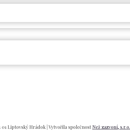
01 Liptovský Hrádok | Vytvořila společnost
Než zazvoní, s.r.o