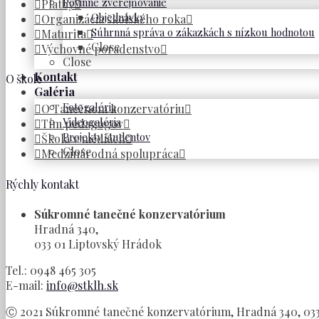
Povinné zverejňovanie
Platby
Objednávky
Organizácia školského roka
Súhrnná správa o zákazkách s nízkou hodnotou
Maturita
Close
Výchovné poradenstvo
Close
Kontakt
O škole
Galéria
Fotogaléria
O Tanečnom konzervatóriu
Videogaléria
Tím pedagógov
Projekty študentov
Škola v médiách
Close
Medzinárodná spolupráca
Rýchly kontakt
Súkromné tanečné konzervatórium
Hradná 340,
033 01 Liptovský Hrádok
Tel.: 0948 465 305
E-mail:
info@stklh.sk
Ⓒ 2021 Súkromné tanečné konzervatórium, Hradná 340, 033 