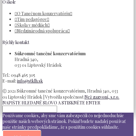
O škole
O Tanečnom konzervatóriu
Tím pedagógov
Škola v médiách
Medzinárodná spolupráca
Rýchly kontakt
Súkromné tanečné konzervatórium
Hradná 340,
033 01 Liptovský Hrádok
Tel.: 0948 465 305
E-mail:
info@stklh.sk
Ⓒ 2021 Súkromné tanečné konzervatórium, Hradná 340, 033
01 Liptovský Hrádok | Vytvořila společnost
Než zazvoní, s.r.o.
NAPIŠTE HLEDANÉ SLOVO A STISKNĚTE ENTER
Používame cookies, aby sme vám zabezpečili čo nejjednoduchšie
použitie našich webových stránok. Pokiaľ budete naďalej používať
naše stránky predpokládáme, že s použitím cookies súhlasíte.