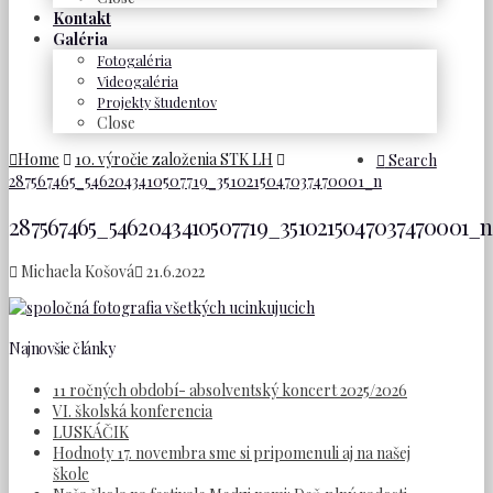
Kontakt
Galéria
Fotogaléria
Videogaléria
Projekty študentov
Close
Home
10. výročie založenia STK LH
Search
287567465_5462043410507719_3510215047037470001_n
287567465_5462043410507719_3510215047037470001_n
Michaela Košová
21.6.2022
Najnovšie články
11 ročných období- absolventský koncert 2025/2026
VI. školská konferencia
LUSKÁČIK
Hodnoty 17. novembra sme si pripomenuli aj na našej
škole