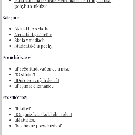
Naša škola na festivale Medzi nami: Deň plný radosti,
pohybu a inklúzie
Kategórie
Aktuality zo školy
Medailónky učiteľov
Škola v médiách
Študentské úspechy
Pre uchádzačov
Prečo študovať tanec u nás
O štúdiu
Dni otvorených dverí
Prijímacie konanie
Pre študentov
Platby
Organizácia školského roka
Maturita
Výchovné poradenstvo