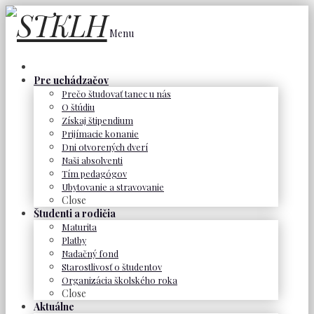
Menu
Pre uchádzačov
Prečo študovať tanec u nás
O štúdiu
Získaj štipendium
Prijímacie konanie
Dni otvorených dverí
Naši absolventi
Tím pedagógov
Ubytovanie a stravovanie
Close
Študenti a rodičia
Maturita
Platby
Nadačný fond
Starostlivosť o študentov
Organizácia školského roka
Close
Aktuálne