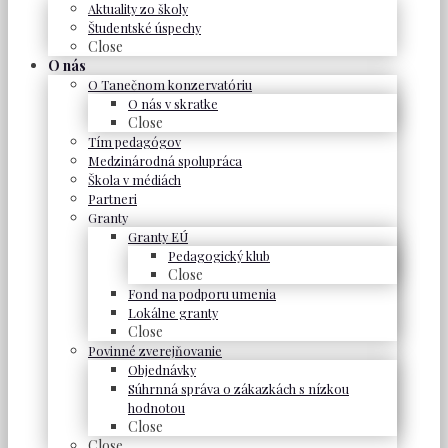
Aktuality zo školy
Študentské úspechy
Close
O nás
O Tanečnom konzervatóriu
O nás v skratke
Close
Tím pedagógov
Medzinárodná spolupráca
Škola v médiách
Partneri
Granty
Granty EÚ
Pedagogický klub
Close
Fond na podporu umenia
Lokálne granty
Close
Povinné zverejňovanie
Objednávky
Súhrnná správa o zákazkách s nízkou
hodnotou
Close
Close