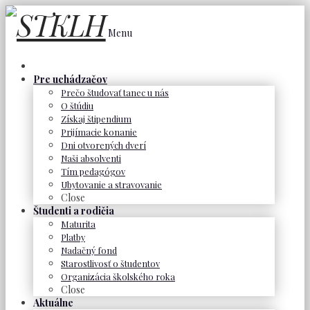
Menu
Pre uchádzačov
Prečo študovať tanec u nás
O štúdiu
Získaj štipendium
Prijímacie konanie
Dni otvorených dverí
Naši absolventi
Tím pedagógov
Ubytovanie a stravovanie
Close
Študenti a rodičia
Maturita
Platby
Nadačný fond
Starostlivosť o študentov
Organizácia školského roka
Close
Aktuálne