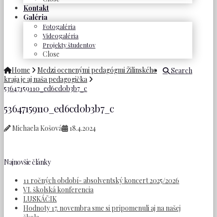
Kontakt
Galéria
Fotogaléria
Videogaléria
Projekty študentov
Close
Home
Medzi ocenenými pedagógmi Žilinského
Search
kraja je aj naša pedagogička
53647159110_ed6cd0b3b7_c
53647159110_ed6cd0b3b7_c
Michaela Košová
18.4.2024
Najnovšie články
11 ročných období- absolventský koncert 2025/2026
VI. školská konferencia
LUSKÁČIK
Hodnoty 17. novembra sme si pripomenuli aj na našej