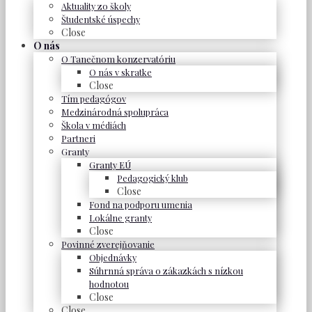
Aktuality zo školy
Študentské úspechy
Close
O nás
O Tanečnom konzervatóriu
O nás v skratke
Close
Tím pedagógov
Medzinárodná spolupráca
Škola v médiách
Partneri
Granty
Granty EÚ
Pedagogický klub
Close
Fond na podporu umenia
Lokálne granty
Close
Povinné zverejňovanie
Objednávky
Súhrnná správa o zákazkách s nízkou
hodnotou
Close
Close