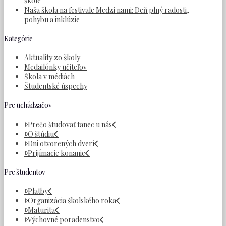
škole
Naša škola na festivale Medzi nami: Deň plný radosti,
pohybu a inklúzie
Kategórie
Aktuality zo školy
Medailónky učiteľov
Škola v médiách
Študentské úspechy
Pre uchádzačov
Prečo študovať tanec u nás
O štúdiu
Dni otvorených dverí
Prijímacie konanie
Pre študentov
Platby
Organizácia školského roka
Maturita
Výchovné poradenstvo